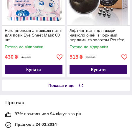
Puru японські антивікові патчі
Ліфтинг-патчі для шкіри
для повік Eye Sheet Mask 60
навколо очей із чорними
шт.
перлами та золотом Petitfee
Black Pearl & Gold Hydrogel
Готово до відправки
Готово до відправки
Eye
430
515
₴
₴
480 ₴
565 ₴
Купити
Купити
Показати ще
Про нас
97% позитивних з 94 відгуків за рік
Працює з 24.03.2014