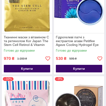
Тканинні маски з вітаміном С
Гідрогелеві патчі з
та ретинолом Kor Japan The
екстрактом агави Petitfee
Stem Cell Retinol & Vitamin
Agave Cooling Hydrogel Eye
Essence Mask 30шт
Mask 60шт
Готово до відправки
Готово до відправки
970
530
₴
₴
1 200 ₴
595 ₴
Купити
Купити
–10%
–9%