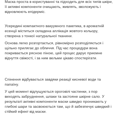
Маска проста в користуванні та підходить для всіх типів шкіри,
її активні компоненти очищають, живлять, зволожують і
відновлюють епідерміс.
Усередині компактного вакуумного пакетика, в ароматній
есенції міститься складена аплікація жовтого кольору,
створена з тонкої натуральної тканини.
Основа легко розгортається, рівномірно розподіляється і
щільно прилягає до обличчя. Під час процедури вона
покривається рясною піною, цей процес дарує приємне
відчуття свіжості, і за ним вельми цікаво спостерігати.
Спінення відбувається завдяки реакції кисневої води та
папаїну.
У цей момент відлущуються ороговілі частинки, з пор
виходять забруднення, шлаки та застояне шкірне сало. У
результаті активні компоненти маски швидко проникають у
глибокі шари та засвоюються там, що й забезпечує швидкий і
стійкий ефект від маски.