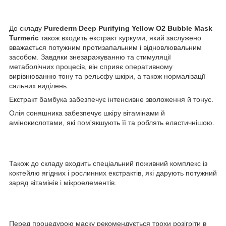
До складу
Purederm Deep Purifying Yellow O2 Bubble Mask
Turmeric
також входить екстракт куркуми, який заслужено
вважається потужним протизапальним і відновлювальним
засобом. Завдяки знезаражуванню та стимуляції
метаболічних процесів, він сприяє оперативному
вирівнюванню тону та рельєфу шкіри, а також нормалізації
сальних виділень.
Екстракт бамбука забезпечує інтенсивне зволоження й тонус.
Олія соняшника забезпечує шкіру вітамінами й
амінокислотами, які пом'якшують її та роблять еластичнішою.
Також до складу входить спеціальний поживний комплекс із
коктейлю ягідних і рослинних екстрактів, які дарують потужний
заряд вітамінів і мікроелементів.
Перед процедурою маску рекомендується трохи розігріти в