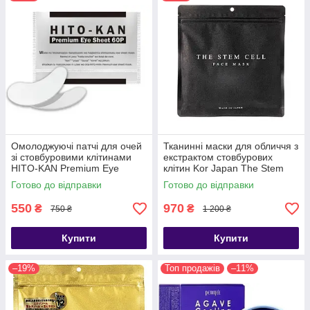
Омолоджуючі патчі для очей
Тканинні маски для обличчя з
зі стовбуровими клітинами
екстрактом стовбурових
HITO-KAN Premium Eye
клітин Kor Japan The Stem
Sheet, 60 шт
Cell Face Mask, 30шт
Готово до відправки
Готово до відправки
550
970
₴
₴
750 ₴
1 200 ₴
Купити
Купити
–19%
Топ продажів
–11%