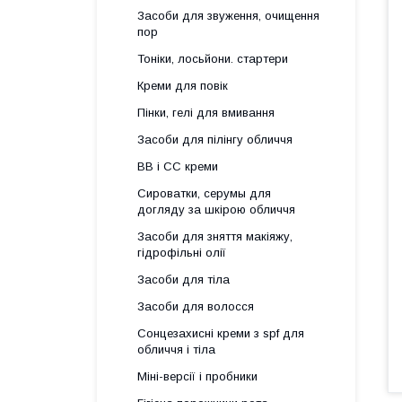
Засоби для звуження, очищення
пор
Тоніки, лосьйони. стартери
Креми для повік
Пінки, гелі для вмивання
Засоби для пілінгу обличчя
BB і СС креми
Сироватки, серумы для
догляду за шкірою обличчя
Засоби для зняття макіяжу,
гідрофільні олії
Засоби для тіла
Засоби для волосся
Сонцезахисні креми з spf для
обличчя і тіла
Міні-версії і пробники