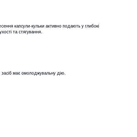
есення капсули-кульки активно подають у глибокі
хості та стягування.
и засіб має омолоджувальну дію.