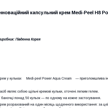
Інноваційний капсульний крем Medi-Peel H8 Po
иробник: Південна Корея
рем у кульках Medi-peel Power Aqua Cream — приголомшлива ін
асіб являє собою щільні кремові кульки, оточені легким гелем.
 баночці понад 50 кульок — по одному на кожне застосування.
рем розрахований на один місяць щоденного використання: за цей