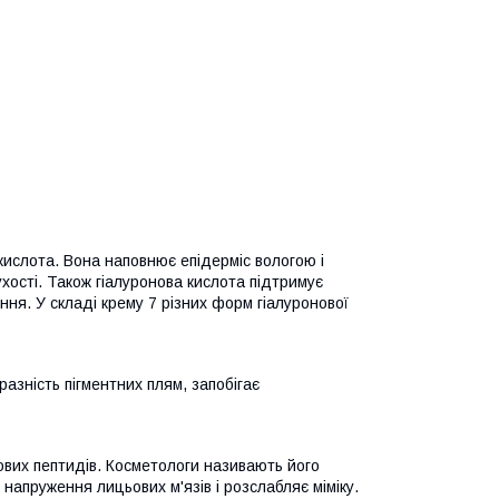
кислота. Вона наповнює епідерміс вологою і
хості. Також гіалуронова кислота підтримує
ння. У складі крему 7 різних форм гіалуронової
зність пігментних плям, запобігає
ових пептидів. Косметологи називають його
напруження лицьових м'язів і розслабляє міміку.