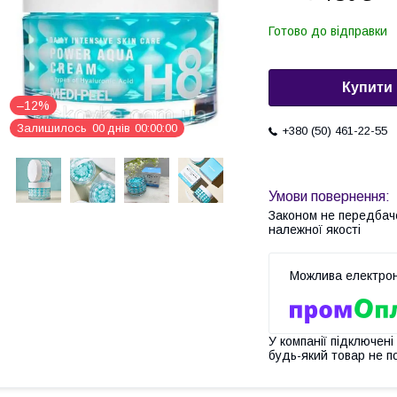
Готово до відправки
Купити
–12%
Залишилось
0
0
днів
0
0
0
0
0
0
+380 (50) 461-22-55
Законом не передбач
належної якості
У компанії підключені
будь-який товар не п