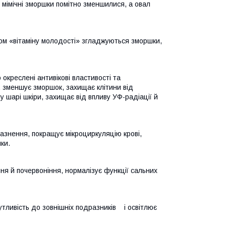
о мімічні зморшки помітно зменшилися, а овал
ом «вітаміну молодості» згладжуються зморшки,
окреслені антивікові властивості та
, зменшує зморшок, захищає клітини від
у шарі шкіри, захищає від впливу УФ-радіації й
азнення, покращує мікроциркуляцію крові,
ки.
ння й почервоніння, нормалізує функції сальних
тливість до зовнішніх подразників і освітлює