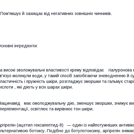
 Пом'якшує й захищає від негативних зовнішніх чинників.
сновні інгредієнти:
а високі зволожувальні властивості крему відповідає гіалуронова 
в'язує молекули води, у такий спосіб запобігаючи зневодненню й су
ластичність і пружність шкіри, розгладжує зморшки та гальмує старі
ислоти , які діють у всіх шарах шкіри.
іацинамід має омолоджувальну дію, зменшує зморшки, знижує вира
іперпігментації, освітлює та вирівнює тон шкіри.
ргірелін (ацетил гексапептид-8) — один із найпотужніших антивік
льтернативою ботоксу. Подібно до ботулотоксину, аргірелін знімає 