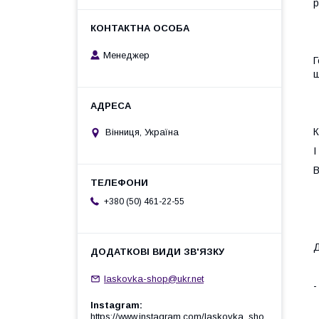
р
Менеджер
Г
ш
К
Вінниця, Україна
І
В
+380 (50) 461-22-55
Д
laskovka-shop@ukr.net
-
Instagram
https://www.instagram.com/laskovka_sho