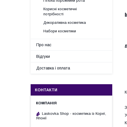
Гігієна порожнини рота
Корисні косметичні
потрібності
Декоративна косметика
Набори косметики
Про нас
В
Відгуки
Доставка і оплата
КОНТАКТИ
К
З
Laskovka Shop - косметика із Кореї,
У
Японії
К