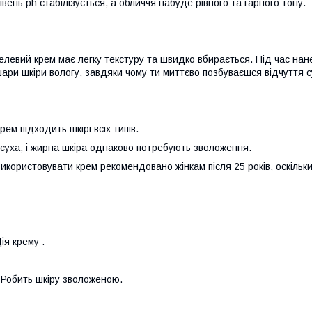
івень ph стабілізується, а обличчя набуде рівного та гарного тону.
елевий крем має легку текстуру та швидко вбирається. Під час нан
ари шкіри вологу, завдяки чому ти миттєво позбуваєшся відчуття су
рем підходить шкірі всіх типів.
 суха, і жирна шкіра однаково потребують зволоження.
икористовувати крем рекомендовано жінкам після 25 років, оскільк
ія крему :
 Робить шкіру зволоженою.