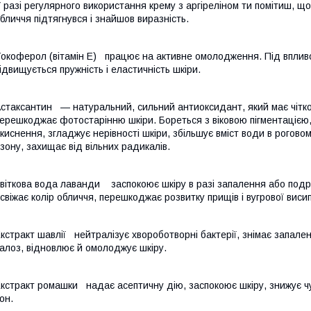
 разі регулярного використання крему з аргіреліном ти помітиш, щ
бличчя підтягнувся і знайшов виразність.
окоферол (вітамін E) працює на активне омолодження. Під вплив
ідвищується пружність і еластичність шкіри.
стаксантин — натуральний, сильний антиоксидант, який має чітко 
ерешкоджає фотостарінню шкіри. Бореться з віковою пігментацією
киснення, згладжує нерівності шкіри, збільшує вміст води в роговом
зону, захищає від вільних радикалів.
віткова вода лаванди заспокоює шкіру в разі запалення або подр
свіжає колір обличчя, перешкоджає розвитку прищів і вугрової висип
кстракт шавлії нейтралізує хвороботворні бактерії, знімає запале
алоз, відновлює й омолоджує шкіру.
кстракт ромашки надає асептичну дію, заспокоює шкіру, знижує чу
он.