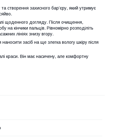
 та створення захисного бар’єру, який утримує
сяйво.
апі щоденного догляду. Після очищення,
бу на кінчики пальців. Рівномірно розподіліть
ажних лініях знизу вгору.
аносити засіб на ще злегка вологу шкіру після
алі краси. Він має насичену, але комфортну
o