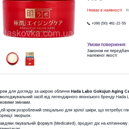
Немає в наявності
К
+380 (50) 461-22-55
Законом не передбач
належної якості
рем для догляду за шкірою обличчя
Hada Labo Gokujun Aging C
молоджувальний засіб від легендарного японського бренду Hada L
іковими змінами.
ей крем розроблений спеціально для зрілої шкіри, що потребує гл
орекції зморшок.
авдяки лікувальній формулі (Medicated), продукт діє на клітинному 
ігментацію.