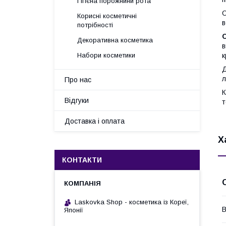
Гігієна порожнини рота
О
Корисні косметичні
в
потрібності
Декоративна косметика
в
Набори косметики
к
Д
л
Про нас
К
Відгуки
т
Доставка і оплата
Х
КОНТАКТИ
Laskovka Shop - косметика із Кореї,
В
Японії