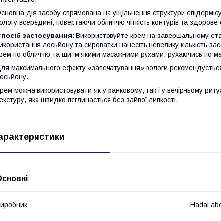
сновна дія засобу спрямована на ущільнення структури епідермісу
ологу всередині, повертаючи обличчю чіткість контурів та здорове 
Спосіб застосування
: Використовуйте крем на завершальному ет
икористання лосьйону та сироватки нанесіть невелику кількість засо
рем по обличчю та шиї м’якими масажними рухами, рухаючись по мас
ля максимального ефекту «запечатування» вологи рекомендується н
осьйону.
рем можна використовувати як у ранковому, так і у вечірньому риту
екстуру, яка швидко поглинається без зайвої липкості.
арактеристики
Основні
иробник
HadaLab