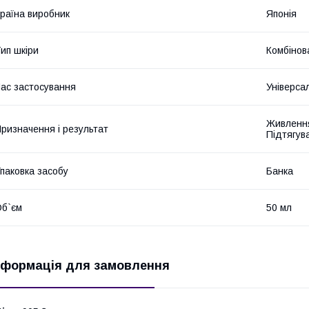
раїна виробник
Японія
ип шкіри
Комбінова
ас застосування
Універса
Живлення
ризначення і результат
Підтягув
паковка засобу
Банка
б`єм
50 мл
нформація для замовлення