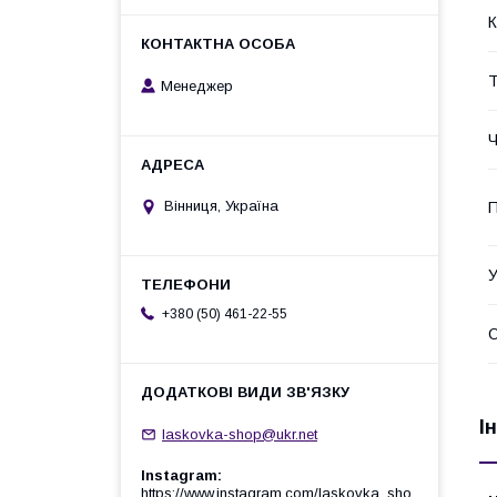
К
Т
Менеджер
Ч
Вінниця, Україна
П
У
+380 (50) 461-22-55
О
І
laskovka-shop@ukr.net
Instagram
https://www.instagram.com/laskovka_sho