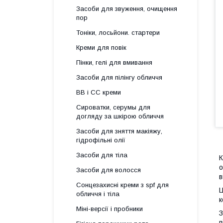
Засоби для звуження, очищення
пор
Тоніки, лосьйони. стартери
Креми для повік
Пінки, гелі для вмивання
Засоби для пілінгу обличчя
BB і СС креми
Сироватки, серумы для
догляду за шкірою обличчя
Засоби для зняття макіяжу,
гідрофільні олії
Засоби для тіла
К
о
Засоби для волосся
в
Сонцезахисні креми з spf для
Ц
обличчя і тіла
к
Міні-версії і пробники
З
п