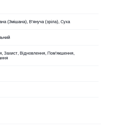
на (Змішана), В'януча (зріла), Суха
льний
, Захист, Відновлення, Пом'якшення,
ання