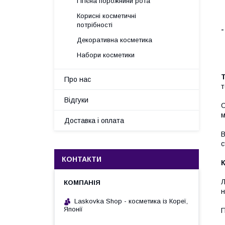
Гігієна порожнини рота
Корисні косметичні
потрібності
-
Декоративна косметика
Набори косметики
Т
Про нас
т
Відгуки
С
м
Доставка і оплата
В
с
КОНТАКТИ
К
Л
н
Laskovka Shop - косметика із Кореї,
Японії
П