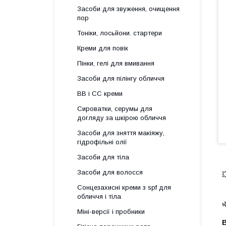
Засоби для звуження, очищення
пор
Тоніки, лосьйони. стартери
Креми для повік
Пінки, гелі для вмивання
Засоби для пілінгу обличчя
BB і СС креми
Сироватки, серумы для
догляду за шкірою обличчя
Засоби для зняття макіяжу,
гідрофільні олії
Засоби для тіла
Засоби для волосся

Сонцезахисні креми з spf для
обличчя і тіла

Міні-версії і пробники
В