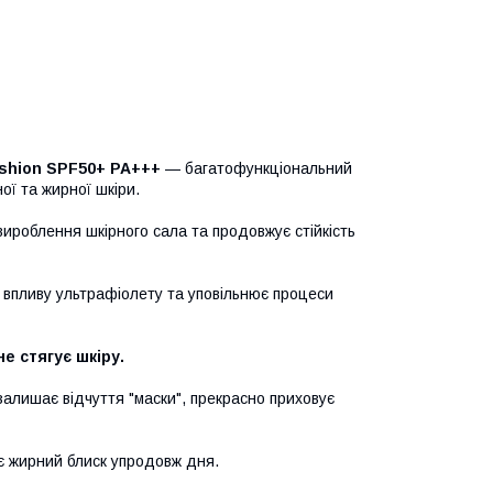
ushion SPF50+ PA+++
— багатофункціональний
ої та жирної шкіри.
вироблення шкірного сала та продовжує стійкість
 впливу ультрафіолету та уповільнює процеси
е стягує шкіру.
залишає відчуття "маски", прекрасно приховує
ує жирний блиск упродовж дня.