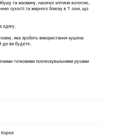
йбушу та жасмину, насичує клітини вологою,
нню сухості та жирного блиску в Т-зоні, що
а одягу.
уховку, яка зробить використання кушона
й де ви будете.
егкими точковими поплескувальними рухами
 Корея