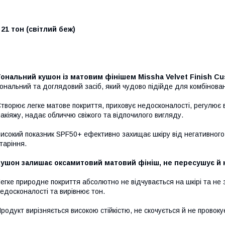
 21 тон (світлий беж)
ональний кушон із матовим фінішем Missha Velvet Finish C
ональний та доглядовий засіб, який чудово підійде для комбінован
творює легке матове покриття, приховує недосконалості, регулює 
акіяжу, надає обличчю свіжого та відпочилого вигляду.
исокий показник SPF50+ ефективно захищає шкіру від негативного
таріння.
ушон залишає оксамитовий матовий фініш, не пересушує й н
егке природне покриття абсолютно не відчувається на шкірі та не 
едосконалості та вирівнює тон.
родукт вирізняється високою стійкістю, не скочується й не провок