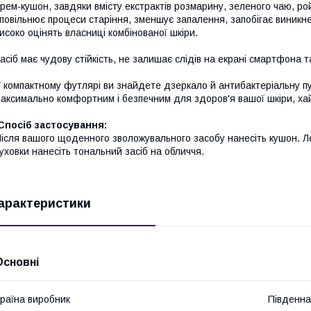
рем-кушон, завдяки вмісту екстрактів розмарину, зеленого чаю, ро
повільнює процеси старіння, зменшує запалення, запобігає виникне
исоко оцінять власниці комбінованої шкіри.
асіб має чудову стійкість, не залишає слідів на екрані смартфона т
 компактному футлярі ви знайдете дзеркало й антибактеріальну п
аксимально комфортним і безпечним для здоров'я вашої шкіри, ха
Спосіб застосування:
ісля вашого щоденного зволожувального засобу нанесіть кушон. Л
уховки нанесіть тональний засіб на обличчя.
арактеристики
Основні
раїна виробник
Південна