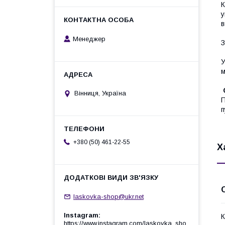
К
у
в
Менеджер
З
У
м
Вінниця, Україна
П
п
+380 (50) 461-22-55
Х
laskovka-shop@ukr.net
Instagram
К
https://www.instagram.com/laskovka_sho