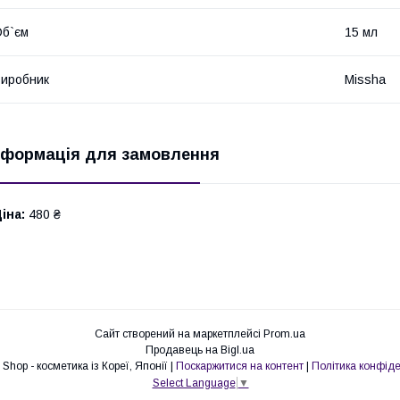
б`єм
15 мл
иробник
Missha
нформація для замовлення
іна:
480 ₴
Сайт створений на маркетплейсі
Prom.ua
Продавець на Bigl.ua
Laskovka Shop - косметика із Кореї, Японії |
Поскаржитися на контент
|
Політика конфіде
Select Language
▼