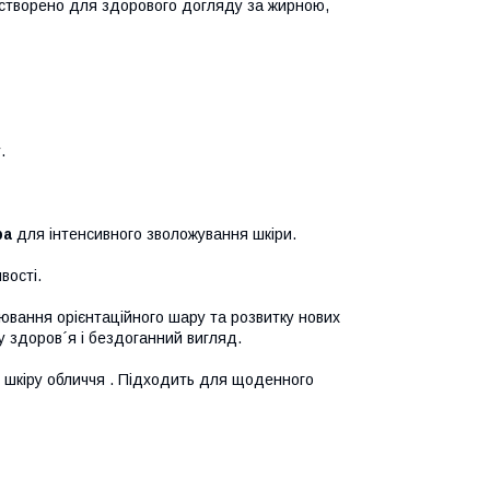
 створено для здорового догляду за жирною,
.
ра
для інтенсивного зволожування шкіри.
вості.
ювання орієнтаційного шару та розвитку нових
ру здоров´я і бездоганний вигляд.
ту шкіру обличчя . Підходить для щоденного