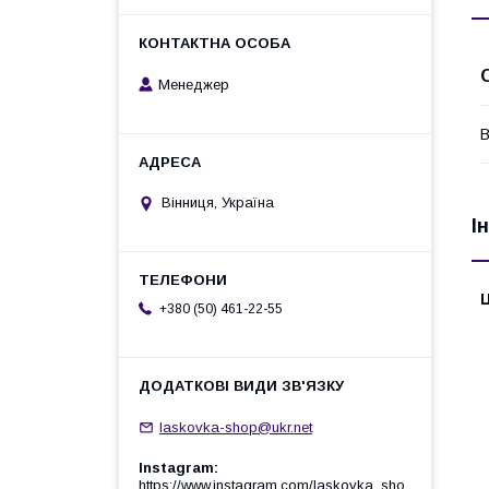
Менеджер
В
Вінниця, Україна
І
Ц
+380 (50) 461-22-55
laskovka-shop@ukr.net
Instagram
https://www.instagram.com/laskovka_sho