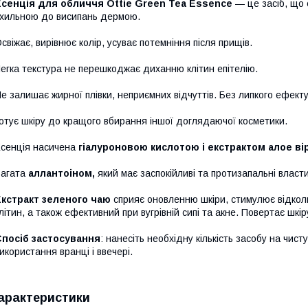
Есенція для обличчя Ottie Green Tea Essence
— це засіб, що
хильною до висипань дермою.
свіжає, вирівнює колір, усуває потемніння після прищів.
егка текстура не перешкоджає диханню клітин епітелію.
е залишає жирної плівки, неприємних відчуттів. Без липкого ефекту
отує шкіру до кращого вбирання іншої доглядаючої косметики.
сенція насичена
гіалуроновою кислотою і екстрактом алое ві
Багата
аллантоіном,
який має заспокійливі та протизапальні власти
Екстракт зеленого чаю
сприяє оновленню шкіри, стимулює відкол
літин, а також ефективний при вугрівній сипі та акне. Повертає шкі
Спосіб застосування
: нанесіть необхідну кількість засобу на чис
икористання вранці і ввечері.
арактеристики