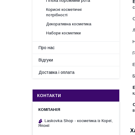
Гігієна порожнини рота
с
Корисні косметичні
потрібності
О
Декоративна косметика
Л
Набори косметики
Н
Про нас
Г
Відгуки
Е
Доставка і оплата
к
КОНТАКТИ
в
Laskovka Shop - косметика із Кореї,
Японії
Х