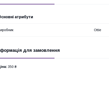
Основні атрибути
иробник
Ottie
нформація для замовлення
іна:
350 ₴