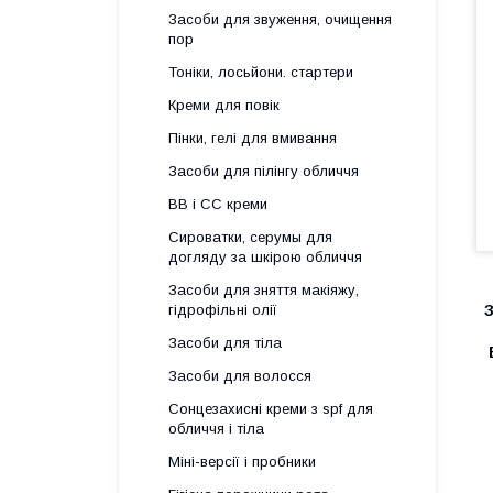
Засоби для звуження, очищення
пор
Тоніки, лосьйони. стартери
Креми для повік
Пінки, гелі для вмивання
Засоби для пілінгу обличчя
BB і СС креми
Сироватки, серумы для
догляду за шкірою обличчя
Засоби для зняття макіяжу,
гідрофільні олії
Засоби для тіла
Засоби для волосся
Сонцезахисні креми з spf для
обличчя і тіла
Міні-версії і пробники