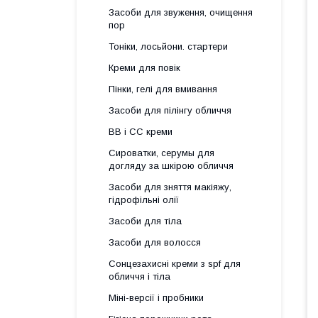
Засоби для звуження, очищення
пор
Тоніки, лосьйони. стартери
Креми для повік
Пінки, гелі для вмивання
Засоби для пілінгу обличчя
BB і СС креми
Сироватки, серумы для
догляду за шкірою обличчя
Засоби для зняття макіяжу,
гідрофільні олії
Засоби для тіла
Засоби для волосся
Сонцезахисні креми з spf для
обличчя і тіла
Міні-версії і пробники