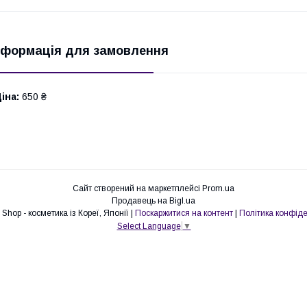
нформація для замовлення
іна:
650 ₴
Сайт створений на маркетплейсі
Prom.ua
Продавець на Bigl.ua
Laskovka Shop - косметика із Кореї, Японії |
Поскаржитися на контент
|
Політика конфіде
Select Language
▼