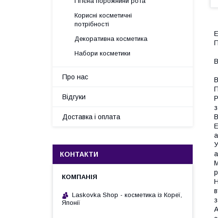
Гігієна порожнини рота
Корисні косметичні
потрібності
Декоративна косметика
Набори косметики
В
Про нас
В
П
Відгуки
Р
з
Доставка і оплата
В
Е
а
У
а
КОНТАКТИ
М
р
Н
в
Laskovka Shop - косметика із Кореї,
з
Японії
А