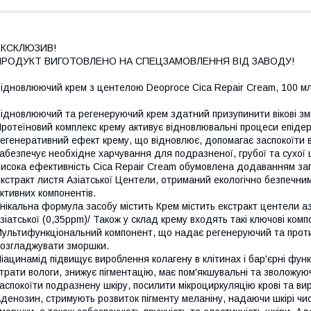
ЕКСКЛЮЗИВ!
ПРОДУКТ ВИГОТОВЛЕНО НА СПЕЦЗАМОВЛЕННЯ ВІД ЗАВОДУ!
ідновлюючий крем з центелою Deoproce Cica Repair Cream, 100 м
ідновлюючий та регенеруючий крем здатний призупинити вікові зм
ротеїновий комплекс крему активує відновлювальні процеси епідер
егенеративний ефект крему, що відновлює, допомагає заспокоїти в
абезпечує необхідне харчування для подразненої, грубої та сухої
исока ефективність Cica Repair Cream обумовлена додаванням за
кстракт листя Азіатської Центели, отриманий екологічно безпечни
ктивних компонентів.
нікальна формула засобу містить Крем містить екстракт центели аз
зіатської (0,35ppm)/ Також у склад крему входять такі ключові ком
ультифункціональний компонент, що надає регенеруючий та прот
озгладжувати зморшки.
іацинамід підвищує вироблення колагену в клітинах і бар'єрні фун
трати вологи, знижує пігментацію, має пом'якшувальні та зволожуюч
аспокоїти подразнену шкіру, посилити мікроциркуляцію крові та вир
денозин, стримують розвиток пігменту меланіну, надаючи шкірі чис