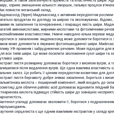
моршки, а також забезпечують пружність та еластичність шкіри. А
кіру, сприяє зменшенню кількості зморшок, гальмує процеси в'янен
ає повністю веганський склад.
адекасосід (9ppm) Мадекасозид є активним інгредієнтом рослини Ce
агатьох продуктах по догляду за шкірою та зволожувачах. Відомо, 
акими як запалення та почервоніння, і покращує якість шкіри. Маде
агатий амінокислотами, жирними кислотами та фітохімічними речо
аспокійливими властивостями. Нижче наведено кілька переваг мад
оротися із запаленням: мадекасозид може допомогти боротися із 
акож може допомогти в лікуванні фотопошкодженої шкіри. Madecas
пливу УФ-променів і забруднюючих речовин. Може підходити для вс
ля всіх типів шкіри. Це може посилити зволоження сухої шкіри та за
утливої шкіри.
кстракт листя розмарину допомагає боротися з висипом вугрів, а 
алишилися після видалення вугрів. Ще одна важлива властивість о
альних залоз. Це робить її цінним інгредієнтом косметики для до
кстракт листя бергамоту добре знімає запалення, бореться з висип
альмітінова кислота – поширений компонент, який входить до склад
осметиці для обличчя palmitic acid допомагає відновити ліпідний бар'
теаринова кислота підвищує стійкість шкіри до зовнішніх несприятл
архатистість.
антенол ускладі допомагає зволожити її, боротися з подразнення
ікроушкоджень.
аутюнія серцелиста є ще одним важливим екстрактом у складі кре