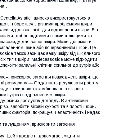
денозин посилює вироблення колагену, підтягує
ня..
ntella Asiatic і широко використовується в
що він бореться з різними проблемами шкіри,
касозид діє як засіб для відновлення шкіри. Він
винами, добре відомими своїми цілющими та
екасозиду для вашої шкіри. Може допомогти
запаленням, акне або почервонінням шкіри. Це
soside також захищає вашу шкіру від шкідливого
іх типів шкіри: Madecassoside може підходити
спокоїти запальні клітини схильної до вугрів або
також прискорює загоєння пошкоджень шкіри, що
лії розмарину — її здатність регулювати роботу
гляду за жирною та комбінованою шкірою.
ом вугрів і подразненням шкіри.
у різних продуктів догляду. В антивіковій
єр, запобігти віковій сухості та в'ялості шкіри.
ивих факторів, покращує її еластичність і надає
м та лущенням, прискорити загоєння
му. Цей інгредієнт допомагає зміцнити