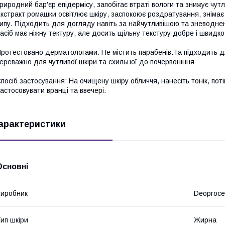
риродний бар'єр епідермісу, запобігає втраті вологи та знижує чу
кстракт ромашки освітлює шкіру, заспокоює роздратування, знімає
ипу. Підходить для догляду навіть за найчутливішою та зневодне
асіб має ніжну тектуру, але досить щільну текстуру добре і швидко
ротестовано дерматологами. Не містить парабенів.Та підходить дл
ереважно для чутливої шкіри та схильної до почервоніння
посіб застосування: На очищену шкіру обличчя, нанесіть тонік, пот
астосовувати вранці та ввечері.
арактеристики
Основні
иробник
Deoproce
ип шкіри
Жирна