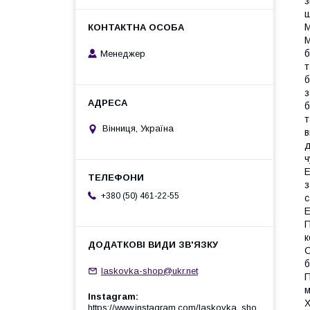
з
ш
М
М
б
Менеджер
т
б
з
б
т
Вінниця, Україна
в
д
ч
Е
з
+380 (50) 461-22-55
с
Е
П
к
С
б
laskovka-shop@ukr.net
П
м
Instagram
Х
https://www.instagram.com/laskovka_sho