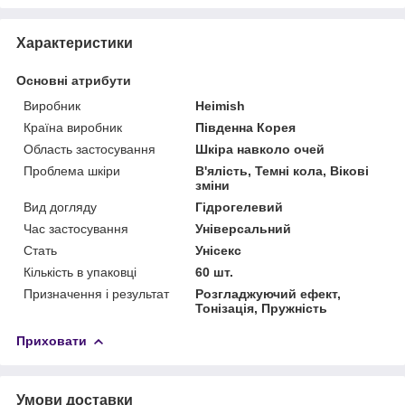
Характеристики
Основні атрибути
Виробник
Heimish
Країна виробник
Південна Корея
Область застосування
Шкіра навколо очей
Проблема шкіри
В'ялість, Темні кола, Вікові
зміни
Вид догляду
Гідрогелевий
Час застосування
Універсальний
Стать
Унісекс
Кількість в упаковці
60 шт.
Призначення і результат
Розгладжуючий ефект,
Тонізація, Пружність
Приховати
Умови доставки