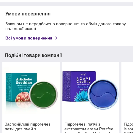
Умови повернення
Законом не передбачено повернення та обмін даного товару
належної якості
Всі умови повернення
Подібні товари компанії
Заспокійливі гідрогелеві
Гідрогелеві патчі з
Гідр
патчі для очей з
екстрактом агави Petitfee
із з