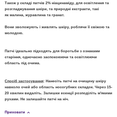
Також у складі патчів
2% ніацинаміду,
для освітлення та
розгладжування шкіри, та природні екстракти, такі
як малина, журавлина та гранат.
Вони зволожують і живлять шкіру, роблячи її свіжою та
молодою.
Патчі ідеально підходять для боротьби з ознаками
старіння, одночасно заспокоюючи та освітлюючи
область під очима.
Спосіб застосування
: Нанесіть патчі на очищену шкіру
навколо очей або область носогубних складок. Через 15-
20 хвилин видаліть. Залишки есенції розподіліть м'якими
рухами. Не залишайте патчі на ніч.
Приховати