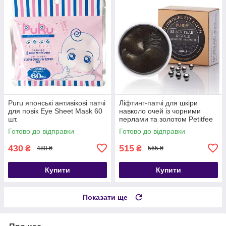
Puru японські антивікові патчі
Ліфтинг-патчі для шкіри
для повік Eye Sheet Mask 60
навколо очей із чорними
шт.
перлами та золотом Petitfee
Black Pearl & Gold Hydrogel
Готово до відправки
Готово до відправки
Eye
430
515
₴
₴
480 ₴
565 ₴
Купити
Купити
Показати ще