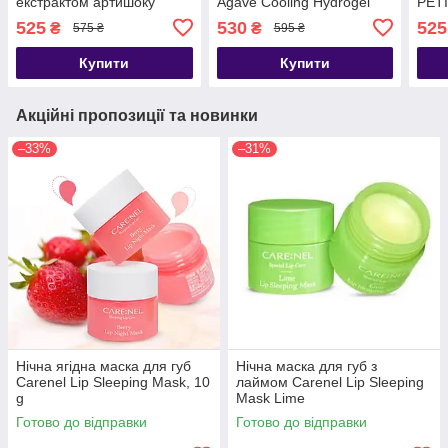
екстрактом артишоку
Agave Cooling Hydrogel
PETI
Petitfee Artichoke Soothing
Eye Mask 60шт
Eye 
525
530
525
₴
₴
575 ₴
595 ₴
Eye Mask 60 шт
Купити
Купити
Акційні пропозиції та новинки
–33%
–31%
Нічна ягідна маска для губ
Нічна маска для губ з
Carenel Lip Sleeping Mask, 10
лаймом Carenel Lip Sleeping
g
Mask Lime
Готово до відправки
Готово до відправки