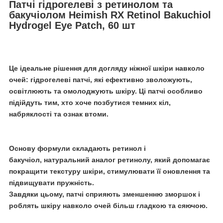
Патчі гідрогелеві з ретинолом та
бакучіолом
Heimish RX Retinol Bakuchiol
Hydrogel Eye Patch, 60 шт
Це ідеальне рішення для догляду ніжної шкіри навколо
очей: гідрогелеві патчі, які ефективно зволожують,
освітлюють та омолоджують шкіру. Ці патчі особливо
підійдуть тим, хто хоче позбутися темних кіл,
набряклості та ознак втоми.
Основу формули складають
ретинол і
бакучіол
, натуральний аналог ретинолу, який допомагає
покращити текстуру шкіри, стимулювати її оновлення та
підвищувати пружність.
Завдяки цьому, патчі сприяють зменшенню зморшок і
роблять шкіру навколо очей більш гладкою та сяючою.