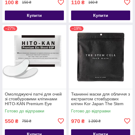
100
110
₴
₴
150 ₴
160 ₴
Купити
Купити
–27%
–19%
Омолоджуючі патчі для очей
Тканинні маски для обличчя з
зі стовбуровими клітинами
екстрактом стовбурових
HITO-KAN Premium Eye
клітин Kor Japan The Stem
Sheet, 60 шт
Cell Face Mask, 30шт
Готово до відправки
Готово до відправки
550
970
₴
₴
750 ₴
1 200 ₴
Купити
Купити