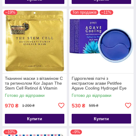
–19%
Топ продажів
–11%
Тканинні маски з вітаміном С
Гідрогелеві патчі з
та ретинолом Kor Japan The
екстрактом агави Petitfee
Stem Cell Retinol & Vitamin
Agave Cooling Hydrogel Eye
Essence Mask 30шт
Mask 60шт
Готово до відправки
Готово до відправки
970
530
₴
₴
1 200 ₴
595 ₴
Купити
Купити
–10%
–9%