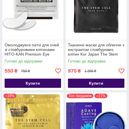
Омолоджуючі патчі для очей
Тканинні маски для обличчя з
зі стовбуровими клітинами
екстрактом стовбурових
HITO-KAN Premium Eye
клітин Kor Japan The Stem
Sheet, 60 шт
Cell Face Mask, 30шт
Готово до відправки
Готово до відправки
550
970
₴
₴
750 ₴
1 200 ₴
Купити
Купити
–19%
Топ продажів
–11%