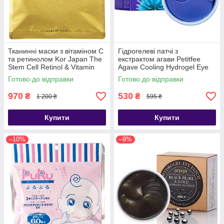
Тканинні маски з вітаміном С
Гідрогелеві патчі з
та ретинолом Kor Japan The
екстрактом агави Petitfee
Stem Cell Retinol & Vitamin
Agave Cooling Hydrogel Eye
Essence Mask 30шт
Mask 60шт
Готово до відправки
Готово до відправки
970
530
₴
₴
1 200 ₴
595 ₴
Купити
Купити
–10%
–9%