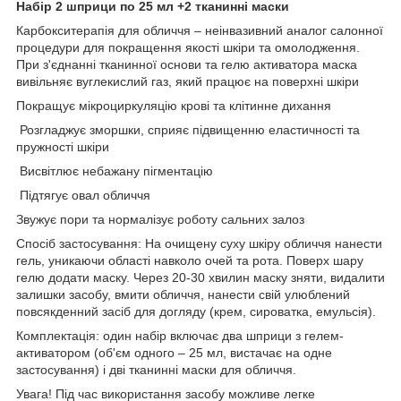
Набір 2 шприци по 25 мл +2 тканинні маски
Карбокситерапія для обличчя – неінвазивний аналог салонної
процедури для покращення якості шкіри та омолодження.
При з'єднанні тканинної основи та гелю активатора маска
вивільняє вуглекислий газ, який працює на поверхні шкіри
Покращує мікроциркуляцію крові та клітинне дихання
Розгладжує зморшки, сприяє підвищенню еластичності та
пружності шкіри
Висвітлює небажану пігментацію
Підтягує овал обличчя
Звужує пори та нормалізує роботу сальних залоз
Спосіб застосування: На очищену суху шкіру обличчя нанести
гель, уникаючи області навколо очей та рота. Поверх шару
гелю додати маску. Через 20-30 хвилин маску зняти, видалити
залишки засобу, вмити обличчя, нанести свій улюблений
повсякденний засіб для догляду (крем, сироватка, емульсія).
Комплектація: один набір включає два шприци з гелем-
активатором (об'єм одного – 25 мл, вистачає на одне
застосування) і дві тканинні маски для обличчя.
Увага! Під час використання засобу можливе легке