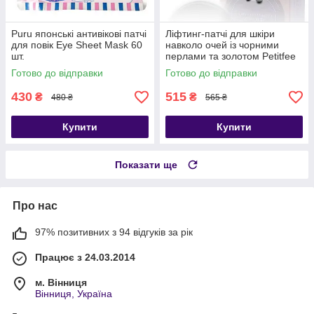
Puru японські антивікові патчі
Ліфтинг-патчі для шкіри
для повік Eye Sheet Mask 60
навколо очей із чорними
шт.
перлами та золотом Petitfee
Black Pearl & Gold Hydrogel
Готово до відправки
Готово до відправки
Eye
430
515
₴
₴
480 ₴
565 ₴
Купити
Купити
Показати ще
Про нас
97% позитивних з 94 відгуків за рік
Працює з 24.03.2014
м. Вінниця
Вінниця, Україна