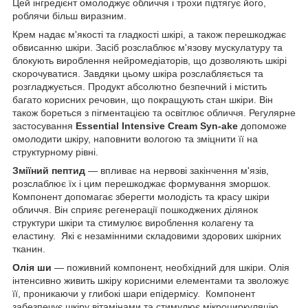
Цей інгредієнт омолоджує обличчя і трохи підтягує його,
роблячи більш виразним.
Крем надає м'якості та гладкості шкірі, а також перешкоджає
обвисанню шкіри. Засіб розслаблює м'язову мускулатуру та
блокують вироблення нейромедіаторів, що дозволяють шкірі
скорочуватися. Завдяки цьому шкіра розслабляється та
розгладжується. Продукт абсолютно безпечний і містить
багато корисних речовин, що покращують стан шкіри. Він
також бореться з пігментацією та освітлює обличчя. Регулярне
застосування
Essential Intensive Cream Syn-ake
допоможе
омолодити шкіру, наповнити вологою та зміцнити її на
структурному рівні.
Зміїний пептид
— впливає на нервові закінчення м'язів,
розслаблює їх і цим перешкоджає формування зморшок.
Компонент допомагає зберегти молодість та красу шкіри
обличчя. Він сприяє регенерації пошкоджених ділянок
структури шкіри та стимулює вироблення колагену та
еластину. Які є незамінними складовими здорових шкірних
тканин.
Олія ши
— поживний компонент, необхідний для шкіри. Олія
інтенсивно живить шкіру корисними елементами та зволожує
її, проникаючи у глибокі шари епідермісу. Компонент
забезпечує шкіру вітамінами та стимулює мікроциркуляцію