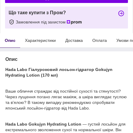
Що таке купити з Пром?
Замовлення під захистом
Опис
Характеристики
Доставка
Оплата
Умови п
Опис
Hada Labo Гіалуроновий лосьон-гідратор Gokujyn
Hydrating Lotion (170 мл)
Ваше обличчя страждає від постійної сухості та стянутості?
Через лущення погано лягає макіяж, а шкіра виглядає туслою
та в'ялою? В такому випадку рекомендуємо спробувати
японський лосьйон-гідратор від Hada Labo.
Hada Labo Gokujyn Hydrating Lotion
— густий лосьйон для
екстремального зволоження сухої та нормальної шкіри. Він