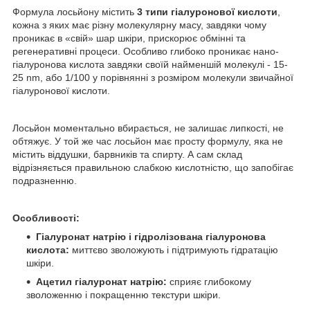
Формула лосьйону містить
3 типи гіалуронової кислоти
,
кожна з яких має різну молекулярну масу, завдяки чому
проникає в «свій» шар шкіри, прискорює обмінні та
регенеративні процеси. Особливо глибоко проникає нано-
гіалуронова кислота завдяки своїй найменшій молекулі - 15-
25 nm, або 1/100 у порівнянні з розміром молекули звичайної
гіалуронової кислоти.
Лосьйон моментально вбирається, не залишає липкості, не
обтяжує. У той же час лосьйон має просту формулу, яка не
містить віддушки, барвників та спирту. А сам склад
відрізняється правильною слабкою кислотністю, що запобігає
подразненню.
Особливості:
Гіалуронат натрію і гідролізована гіалуронова
кислота:
миттєво зволожують і підтримують гідратацію
шкіри.
Ацетил гіалуронат натрію:
сприяє глибокому
зволоженню і покращенню текстури шкіри.