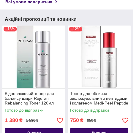
Всі умови повернення
Акційні пропозиції та новинки
–13%
–12%
Відновлюючий тонер для
Тонер для обличчя
балансу шкіри Rejuran
зволожувальний з пептидами
Rebalancing Toner 120мл
і колагеном Medi-Peel Peptide
9 Volume Bio Tox Toner Pro
Готово до відправки
Готово до відправки
250ml
1 380
750
₴
₴
1 580 ₴
850 ₴