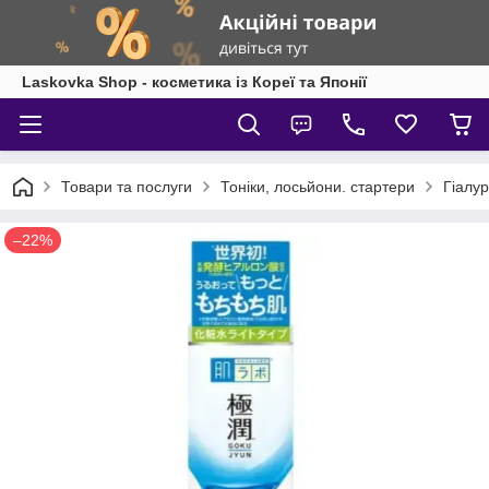
Laskovka Shop - косметика із Кореї та Японії
Товари та послуги
Тоніки, лосьйони. стартери
Гіалур
–22%