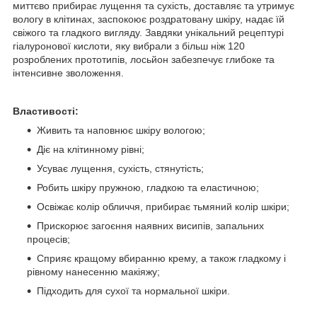
миттєво прибирає лущення та сухість, доставляє та утримує
вологу в клітинах, заспокоює роздратовану шкіру, надає їй
свіжого та гладкого вигляду. Завдяки унікальний рецептурі
гіалуронової кислоти, яку вибрали з більш ніж 120
розроблених прототипів, лосьйон забезпечує глибоке та
інтенсивне зволоження.
Властивості:
Живить та наповнює шкіру вологою;
Діє на клітинному рівні;
Усуває лущення, сухість, стянутість;
Робить шкіру пружною, гладкою та еластичною;
Освіжає колір обличчя, прибирає тьмяний колір шкіри;
Прискорює загоєння наявних висипів, запальних
процесів;
Сприяє кращому вбиранню крему, а також гладкому і
рівному нанесенню макіяжу;
Підходить для сухої та нормальної шкіри.