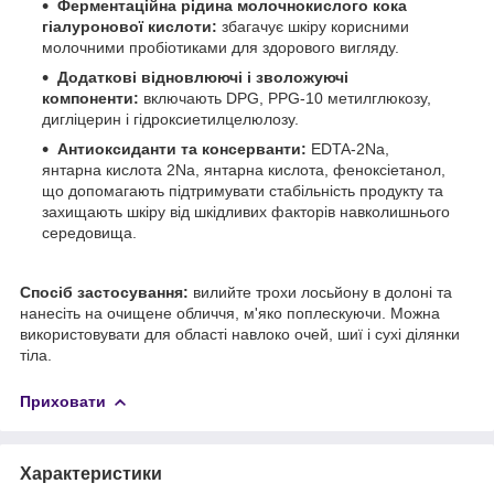
Ферментаційна рідина молочнокислого кока
гіалуронової кислоти:
збагачує шкіру корисними
молочними пробіотиками для здорового вигляду.
Додаткові відновлюючі і зволожуючі
компоненти:
включають DPG, PPG-10 метилглюкозу,
дигліцерин і гідроксиетилцелюлозу.
Антиоксиданти та консерванти:
EDTA-2Na,
янтарна кислота 2Na, янтарна кислота, феноксіетанол,
що допомагають підтримувати стабільність продукту та
захищають шкіру від шкідливих факторів навколишнього
середовища.
Спосіб застосування:
вилийте трохи лосьйону в долоні та
нанесіть на очищене обличчя, м'яко поплескуючи. Можна
використовувати для області навлоко очей, шиї і сухі ділянки
тіла.
Приховати
Характеристики