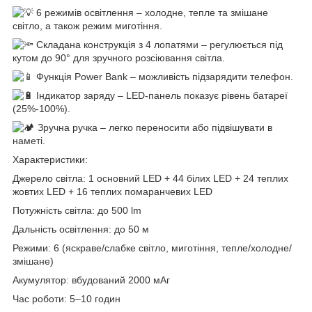
6 режимів освітлення – холодне, тепле та змішане
світло, а також режим миготіння.
Складана конструкція з 4 лопатями – регулюється під
кутом до 90° для зручного розсіювання світла.
Функція Power Bank – можливість підзарядити телефон.
Індикатор заряду – LED-панель показує рівень батареї
(25%-100%).
Зручна ручка – легко переносити або підвішувати в
наметі.
Характеристики:
Джерело світла: 1 основний LED + 44 білих LED + 24 теплих
жовтих LED + 16 теплих помаранчевих LED
Потужність світла: до 500 lm
Дальність освітлення: до 50 м
Режими: 6 (яскраве/слабке світло, миготіння, тепле/холодне/
змішане)
Акумулятор: вбудований 2000 мАг
Час роботи: 5–10 годин