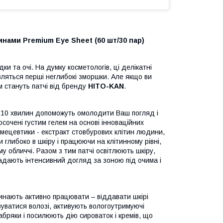
нами Premium Eye Sheet (60 шт/30 пар)
и та очі. На думку косметологів, ці делікатні
вляться перші неглибокі зморшки. Але якщо ви
м стануть патчі від бренду
HITO-KAN
.
 10 хвилин допоможуть омолодити Ваш погляд і
осочені густим гелем на основі інноваційних
осмецевтики - екстракт стовбурових клітин людини,
 глибоко в шкіру і працюючи на клітинному рівні,
 обличчі. Разом з тим патчі освітлюють шкіру,
адають інтенсивний догляд за зоною під очима і
чинають активно працювати – віддавати шкірі
вуватися волозі, активують вологоутримуючі
бряки і посилюють дію сироваток і кремів, що