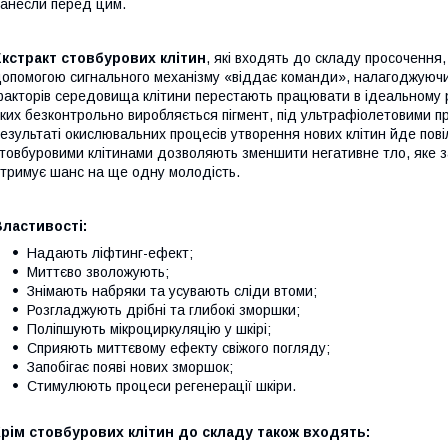
анесли перед цим.
кстракт стовбурових клітин
, які входять до складу просочення,
опомогою сигнального механізму «віддає команди», налагоджуючи р
акторів середовища клітини перестають працювати в ідеальному р
ких безконтрольно виробляється пігмент, під ультрафіолетовими п
езультаті окислювальних процесів утворення нових клітин йде повіл
товбуровими клітинами дозволяють зменшити негативне тло, яке з
тримує шанс на ще одну молодість.
ластивості:
Надають ліфтинг-ефект;
Миттєво зволожують;
Знімають набряки та усувають сліди втоми;
Розгладжують дрібні та глибокі зморшки;
Поліпшують мікроциркуляцію у шкірі;
Сприяють миттєвому ефекту свіжого погляду;
Запобігає появі нових зморшок;
Стимулюють процеси регенерації шкіри.
рім стовбурових клітин до складу також входять: