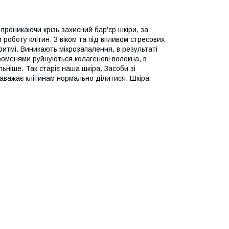
 проникаючи крізь захисний бар'єр шкіри, за
оботу клітин. З віком та під впливом стресових
итмі. Виникають мікрозапалення, в результаті
роменями руйнуються колагенові волокна, в
ьніше. Так старіє наша шкіра. Засоби зі
аважає клітинам нормально ділитися. Шкіра