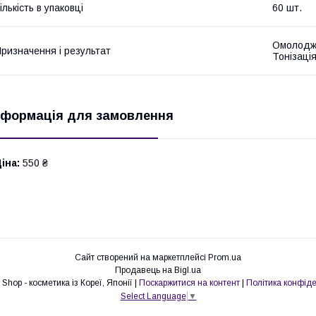
ількість в упаковці
60 шт.
Омолодже
ризначення і результат
Тонізаці
нформація для замовлення
іна:
550 ₴
Сайт створений на маркетплейсі
Prom.ua
Продавець на Bigl.ua
Laskovka Shop - косметика із Кореї, Японії |
Поскаржитися на контент
|
Політика конфіде
Select Language
▼