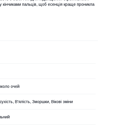
 кінчиками пальців, щоб есенція краще проникла
вколо очей
ухість, В'ялість, Зморшки, Вікові зміни
льний