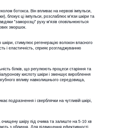
уколом ботокса. Він впливає на нервові імпульси,
и), блокує ці імпульси, розслаблює м'язи шкіри та
Завдяки "заморозці" руху м'язів сповільнюються
ових зморшок.
 шкіри, стимулює регенерацію волокон власного
ість і еластичність, сприяє розгладжуванню
ість білків, що регулюють процеси старіння та
гіалуронову кислоту шкіри і зменшує вироблення
 згубного впливу навколишнього середовища,
икає подразнення і сверблячки на чутливій шкірі,
а очищену шкіру під очима та залиште на 5-10 хв
жають з обличчя. Для підвищення ефективності