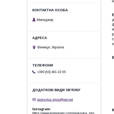
н
Е
д
Менеджер
ф
я
р
с
о
Вінниця, Україна
В
+380 (50) 461-22-55
laskovka-shop@ukr.net
Instagram
К
https://www.instagram.com/laskovka_sho