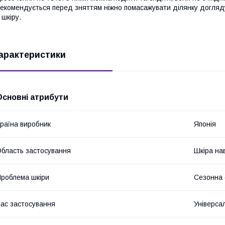
екомендується перед зняттям ніжно помасажувати ділянку догляду
 шкіру.
арактеристики
Основні атрибути
раїна виробник
Японія
бласть застосування
Шкіра на
роблема шкіри
Сезонна с
ас застосування
Універса