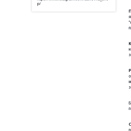
p/
П
я
"
п
К
к
з
о
м
з
Б
п
С
п