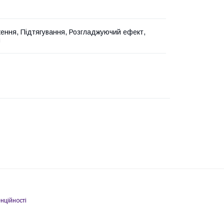
ння, Підтягування, Розгладжуючий ефект,
я
нційності