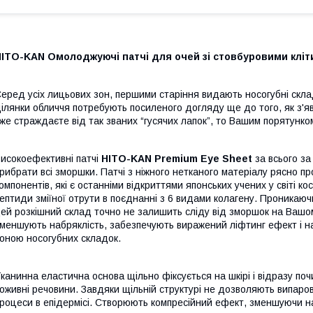
ITO-KAN Омолоджуючі патчі для очей зі стовбуровими кліти
еред усіх лицьових зон, першими старіння видають носогубні складк
ілянки обличчя потребують посиленого догляду ще до того, як з'я
же страждаєте від так званих “гусячих лапок”, то Вашим порятунко
исокоефективні патчі
HITO-KAN Premium Eye Sheet
за всього за
рибрати всі зморшки. Патчі з ніжного нетканого матеріалу рясно пр
омпонентів, які є останніми відкриттями японських учених у світі к
ептиди зміїної отрути в поєднанні з 6 видами колагену. Проникаючи
ей розкішний склад точно не залишить сліду від зморшок на Вашому
меншують набряклість, забезпечують виражений ліфтинг ефект і н
оною носогубних складок.
канинна еластична основа щільно фіксується на шкірі і відразу по
оживні речовини. Завдяки щільній структурі не дозволяють випаро
роцеси в епідермісі. Створюють компресійний ефект, зменшуючи на