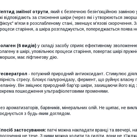
ептид зміїної отрути
, який є безпечною безін'єкційною заміною 
кі відповідають за стиснення шкіри (через які і утворюються зморшк
фіксує" м'язи в розслабленому стані, зменшує м'язові скорочення. 
роцеси старіння, а шкіра розгладжується, попереджається поява н
олаген (6 видів)
у складі засобу сприяє ефективному зволоженню
олагену в шкірі, уповільнює процеси старіння, повертає шкірі пружн
моршок, має ліфтингову дію.
Ресвератрол
- потужний природний антиоксидант. Стимулює діяльн
пірність стресу. Блокує гіалуронідазу, фермент, що руйнує власну 
еланіну. Він зміцнює природний бар'єр шкіри, захищаючи його від
окрема пошкодження ультрафіолетовими променями.
ез ароматизаторів, барвників, мінеральних олій. Не щипає, не викл
оєднується з будь-яким доглядом.
посіб застосування:
патчі можна накладати вранці та ввечері, н
росочення не тече. З ними можна ходити та сидіти, вони не з'їжд