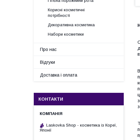
Гігієна порожнини рота
Корисні косметичні
потрібності
Декоративна косметика
H
Набори косметики
С
д
Про нас
в
Відгуки
В
Доставка і оплата
п
к
п
ц
КОНТАКТИ
з
з
Т
Laskovka Shop - косметика із Кореї,
п
Японії
п