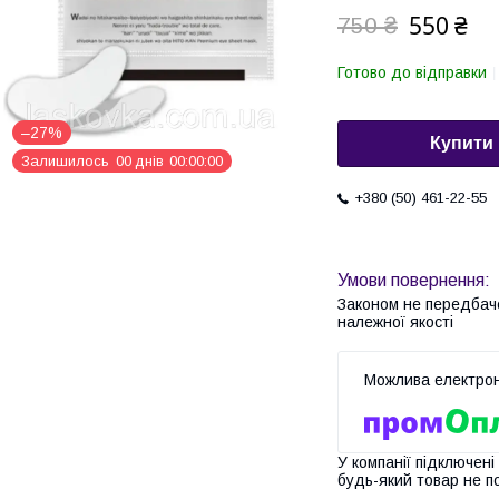
550 ₴
750 ₴
Готово до відправки
–27%
Купити
Залишилось
0
0
днів
0
0
0
0
0
0
+380 (50) 461-22-55
Законом не передбач
належної якості
У компанії підключені
будь-який товар не п