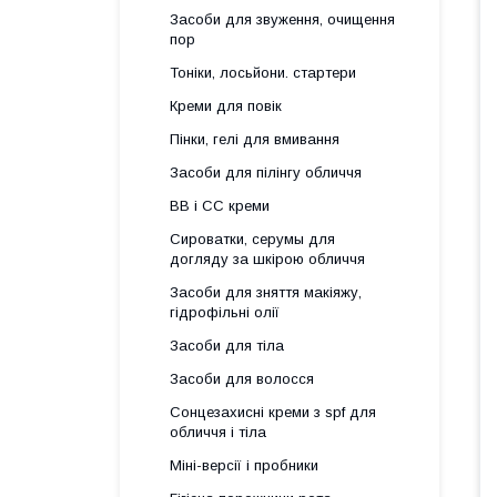
Засоби для звуження, очищення
пор
Тоніки, лосьйони. стартери
Креми для повік
Пінки, гелі для вмивання
Засоби для пілінгу обличчя
BB і СС креми
Сироватки, серумы для
догляду за шкірою обличчя
Засоби для зняття макіяжу,
гідрофільні олії
Засоби для тіла
Засоби для волосся
Сонцезахисні креми з spf для
обличчя і тіла
Міні-версії і пробники