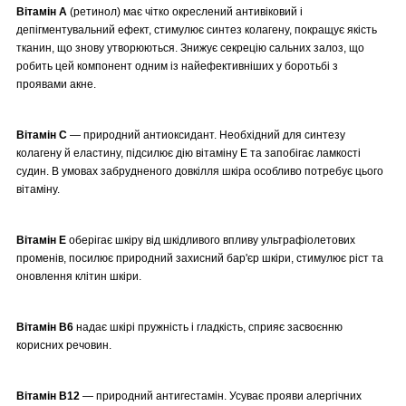
Вітамін А
(ретинол) має чітко окреслений антивіковий і
депігментувальний ефект, стимулює синтез колагену, покращує якість
тканин, що знову утворюються. Знижує секрецію сальних залоз, що
робить цей компонент одним із найефективніших у боротьбі з
проявами акне.
Вітамін С
— природний антиоксидант. Необхідний для синтезу
колагену й еластину, підсилює дію вітаміну Е та запобігає ламкості
судин. В умовах забрудненого довкілля шкіра особливо потребує цього
вітаміну.
Вітамін Е
оберігає шкіру від шкідливого впливу ультрафіолетових
променів, посилює природний захисний бар'єр шкіри, стимулює ріст та
оновлення клітин шкіри.
Вітамін B6
надає шкірі пружність і гладкість, сприяє засвоєнню
корисних речовин.
Вітамін В12
— природний антигестамін. Усуває прояви алергічних