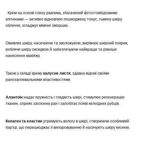
Крем на основі слизу равлика, збагачений фітостовбуровими
клітинами — активно відновлює пошкоджену тонус, тьмяну шкіру
обличчя, згладжує мімічні зморшки.
Оживляє шкіру, насичуючи та зволожуючи, вирівнює шкірний покрив,
роблячи шкіру оксидкою й забезпечуючи найкраще та рівніше
нанесення макіяжу.
Також у складі крему
калусне листя
, здавна відомі своїми
ранозагоювальними властивостями.
Алантоїн
надає пружність і гладкість шкірі, стимулює регенерацію
тканин, сприяє загоєнню ран і запобігає появі келоїдних рубців.
Колаген та еластин
утримують вологу в шкірі, створюючи особливий
бар'єр, що перешкоджає її випаровуванню й насичують шкіру киснем.