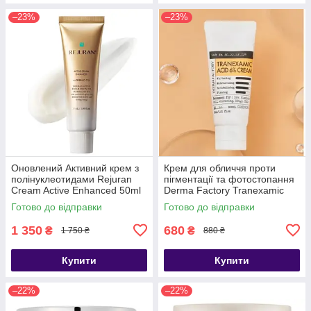
–23%
–23%
Оновлений Активний крем з
Крем для обличчя проти
полінуклеотидами Rejuran
пігментації та фотостопання
Cream Active Enhanced 50ml
Derma Factory Tranexamic
Acid 6% Cream, 30 мл
Готово до відправки
Готово до відправки
1 350
680
₴
₴
1 750 ₴
880 ₴
Купити
Купити
–22%
–22%