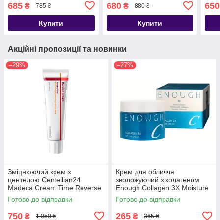
Collagen Super 10
Factory Tranexamic Acid
Crea
685
680
650
₴
₴
785 ₴
880 ₴
Sleeping Cream, 70 мл
6% Cream, 30 мл
Купити
Купити
Акційні пропозиції та новинки
–29%
–27%
Зміцнюючий крем з
Крем для обличчя
центелою Centellian24
зволожуючий з колагеном
Madeca Cream Time Reverse
Enough Collagen 3X Moisture
50 мл
Cream, 50g
Готово до відправки
Готово до відправки
750
265
₴
₴
1 050 ₴
365 ₴