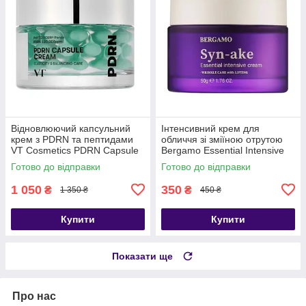
Відновлюючий капсульний
Інтенсивний крем для
крем з PDRN та пептидами
обличчя зі зміїною отрутою
VT Cosmetics PDRN Capsule
Bergamo Essential Intensive
Cream 100, 50 мл
Cream Syn-ake, 50 g
Готово до відправки
Готово до відправки
1 050
350
₴
₴
1 350 ₴
450 ₴
Купити
Купити
Показати ще
Про нас