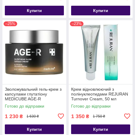
Купити
Купити
–25%
–23%
Зволожувальний гель-крем з
Крем відновлюючий з
капсулами глутатіону
полінуклеотидами REJURAN
MEDICUBE AGE-R
Turnover Cream, 50 мл
Glutathione Glow Capsule
Готово до відправки
Готово до відправки
Cream 50 мл
1 230
1 350
₴
₴
1 630 ₴
1 750 ₴
Купити
Купити