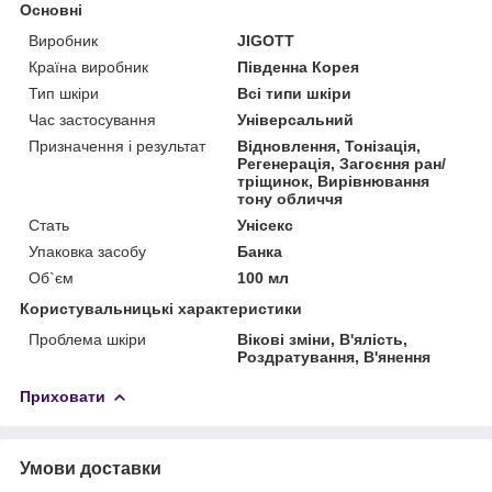
Основні
Виробник
JIGOTT
Країна виробник
Південна Корея
Тип шкіри
Всі типи шкіри
Час застосування
Універсальний
Призначення і результат
Відновлення, Тонізація,
Регенерація, Загоєння ран/
тріщинок, Вирівнювання
тону обличчя
Стать
Унісекс
Упаковка засобу
Банка
Об`єм
100 мл
Користувальницькі характеристики
Проблема шкіри
Вікові зміни, В'ялість,
Роздратування, В'янення
Приховати
Умови доставки