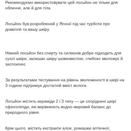
Рекомендуємо використовувати цей лосьйон не тільки для
обличчя, але й для тіла.
Лосьйон був розроблений у Японії під час турботи про
довкілля та вашу шкіру.
Ніжний лосьйон без спирту та силіконів добре підходить для
сухої шкіри, залишає шкіру шовковистою, глибоко зволожує й
заспокоює.
За результатами тестування на рівень зволоженості в шкірі на
3 години підтримує достатній вміст вологи.
Лосьйон містить кераміди 2 і 3 типу — це споріднені шкірі
сфінголіпіди, які вирівнюють водно-жировий баланс до
природного рівня.
Крім цього, містить екстракти алое, ромашки аптечної,