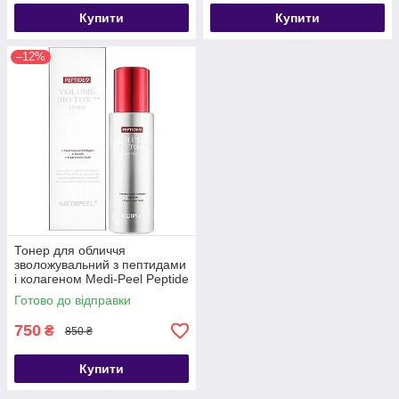
Купити
Купити
–12%
Тонер для обличчя
зволожувальний з пептидами
і колагеном Medi-Peel Peptide
9 Volume Bio Tox Toner Pro
Готово до відправки
250ml
750
₴
850 ₴
Купити