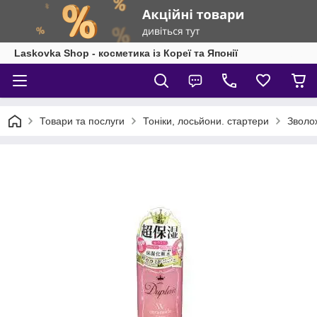
Laskovka Shop - косметика із Кореї та Японії
Товари та послуги
Тоніки, лосьйони. стартери
Зволож