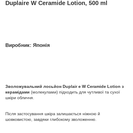
D
uplaire
W Ceramide Lotion, 500
ml
Виробник: Японія
Зволожувальний лосьйон D
uplair
e
W Ceramide Lotion з
керамідами
(молекулами) підходить для чутливої та сухої
шкіри обличчя.
Після застосування шкіра залишається ніжною й
шовковистою, завдяки глибокому зволоженню.