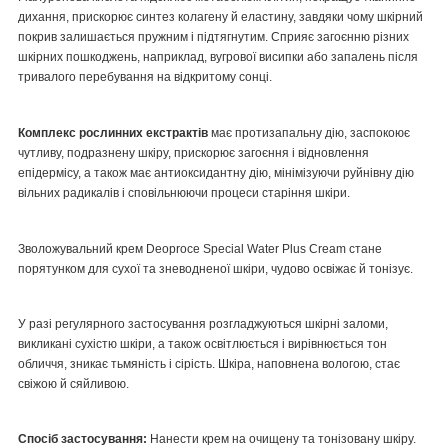
дихання, прискорює синтез колагену й еластину, завдяки чому шкірний
покрив залишається пружним і підтягнутим. Сприяє загоєнню різних
шкірних пошкоджень, наприклад, вугрової висипки або запалень після
тривалого перебування на відкритому сонці.
Комплекс рослинних екстрактів
має протизапальну дію, заспокоює
чутливу, подразнену шкіру, прискорює загоєння і відновлення
епідермісу, а також має антиоксидантну дію, мінімізуючи руйнівну дію
вільних радикалів і сповільнюючи процеси старіння шкіри.
Зволожувальний крем Deoproce Special Water Plus Cream стане
порятунком для сухої та зневодненої шкіри, чудово освіжає й тонізує.
У разі регулярного застосування розгладжуються шкірні заломи,
викликані сухістю шкіри, а також освітлюється і вирівнюється тон
обличчя, зникає тьмяність і сірість. Шкіра, наповнена вологою, стає
свіжою й сяйливою.
Спосіб застосування:
Нанести крем на очищену та тонізовану шкіру.