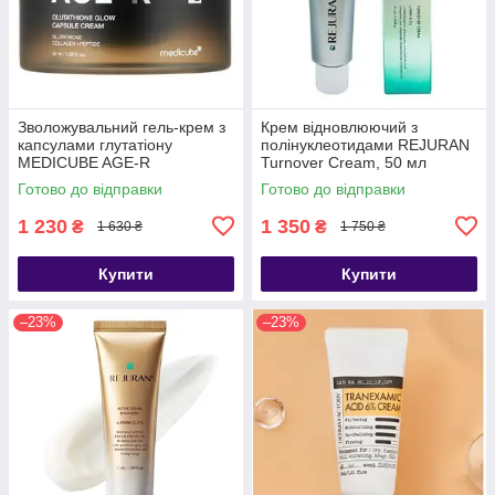
Зволожувальний гель-крем з
Крем відновлюючий з
капсулами глутатіону
полінуклеотидами REJURAN
MEDICUBE AGE-R
Turnover Cream, 50 мл
Glutathione Glow Capsule
Готово до відправки
Готово до відправки
Cream 50 мл
1 230
1 350
₴
₴
1 630 ₴
1 750 ₴
Купити
Купити
–23%
–23%