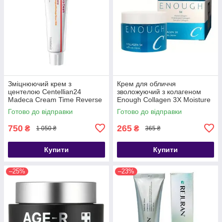
Зміцнюючий крем з
Крем для обличчя
центелою Centellian24
зволожуючий з колагеном
Madeca Cream Time Reverse
Enough Collagen 3X Moisture
50 мл
Cream, 50g
Готово до відправки
Готово до відправки
750
265
₴
₴
1 050 ₴
365 ₴
Купити
Купити
–25%
–23%