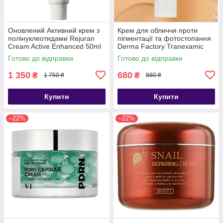
Оновлений Активний крем з
Крем для обличчя проти
полінуклеотидами Rejuran
пігментації та фотостопання
Cream Active Enhanced 50ml
Derma Factory Tranexamic
Acid 6% Cream, 30 мл
Готово до відправки
Готово до відправки
1 350
680
₴
₴
1 750 ₴
880 ₴
Купити
Купити
–22%
–22%