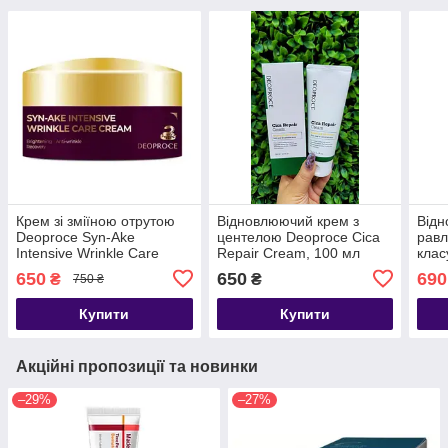
Крем зі зміїною отрутою
Відновлюючий крем з
Від
Deoproce Syn-Ake
центелою Deoproce Cica
равл
Intensive Wrinkle Care
Repair Cream, 100 мл
клас
Cream, 100 мл
reco
650
650
690
₴
₴
750 ₴
Купити
Купити
Акційні пропозиції та новинки
–29%
–27%