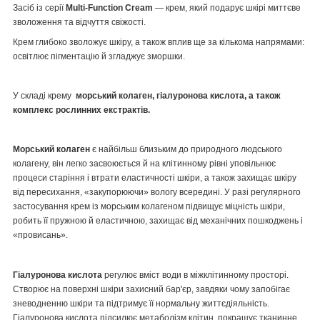
Засіб із серії
Multi-Function Cream
— крем, який подарує шкірі миттєве
зволоження та відчуття свіжості.
Крем глибоко зволожує шкіру, а також вплив ще за кількома напрямами:
освітлює пігментацію й згладжує зморшки.
У складі крему
морський колаген, гіалуронова кислота, а також
комплекс рослинних екстрактів.
Морський колаген
є найбільш близьким до природного людського
колагену, він легко засвоюється й на клітинному рівні уповільнює
процеси старіння і втрати еластичності шкіри, а також захищає шкіру
від пересихання, «закупорюючи» вологу всередині. У разі регулярного
застосування крем із морським колагеном підвищує міцність шкіри,
робить її пружною й еластичною, захищає від механічних пошкоджень і
«провисань».
Гіалуронова кислота
регулює вміст води в міжклітинному просторі.
Створює на поверхні шкіри захисний бар'єр, завдяки чому запобігає
зневодненню шкіри та підтримує її нормальну життєдіяльність.
Гіалуронова кислота підсилює метаболізм клітин, покращує тканинне