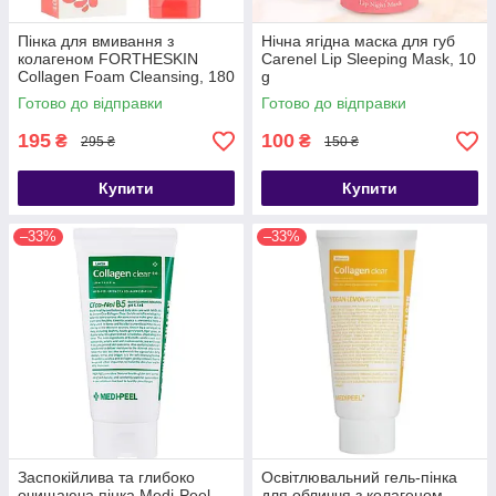
Пінка для вмивання з
Нічна ягідна маска для губ
колагеном FORTHESKIN
Carenel Lip Sleeping Mask, 10
Collagen Foam Cleansing, 180
g
мл
Готово до відправки
Готово до відправки
195
100
₴
₴
295 ₴
150 ₴
Купити
Купити
–33%
–33%
Заспокійлива та глибоко
Освітлювальний гель-пінка
очищаюча пінка Medi-Peel
для обличчя з колагеном