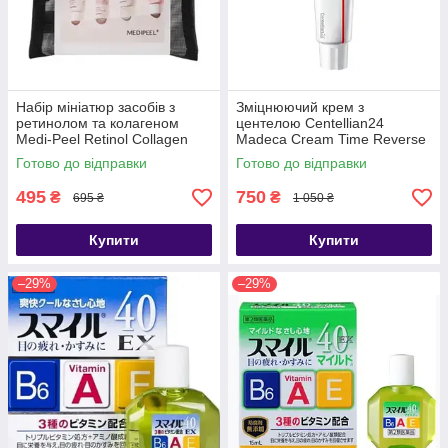
Набір мініатюр засобів з
Зміцнюючий крем з
ретинолом та колагеном
центелою Centellian24
Medi-Peel Retinol Collagen
Madeca Cream Time Reverse
Lifting Trial Kit
50 мл
Готово до відправки
Готово до відправки
495
750
₴
₴
695 ₴
1 050 ₴
Купити
Купити
–29%
–29%