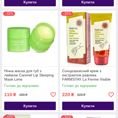
Купити
Купити
–31%
–31%
Нічна маска для губ з
Сонцезахисний крем з
лаймом Carenel Lip Sleeping
екстрактом равлика
Mask Lime
FARMSTAY La Ferme Visible
Difference Snail Sun Cream
Готово до відправки
Готово до відправки
SPF50 PA+++,70g
110
220
₴
₴
160 ₴
320 ₴
Купити
Купити
–31%
–31%