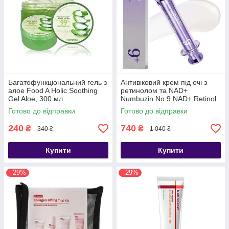
Багатофункціональний гель з
Антивіковий крем під очі з
алое Food A Holic Soothing
ретинолом та NAD+
Gel Aloe, 300 мл
Numbuzin No.9 NAD+ Retinol
Volumetox Eye Cream 10 ml
Готово до відправки
Готово до відправки
240
740
₴
₴
340 ₴
1 040 ₴
Купити
Купити
–29%
–29%