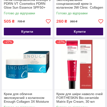
PDRN VT Cosmetics PDRN
сонцезахисний крем із
Glow Sun Essence SPF50+
колагеном 3W Clinic Collagen
PA+++, 50 мл
Sun Screen SPF50+ PA+++,
Готово до відправки
Готово до відправки
50 мл
505
260
₴
₴
705 ₴
360 ₴
Купити
Купити
–27%
–27%
Крем для обличчя
Крем для шкіри навколо очей
зволожуючий з колагеном
FORTHESKIN Bio-ceramide
Enough Collagen 3X Moisture
Matrix Eye Cream, 30 мл
Cream, 50g