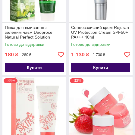
Пінка для вмивання з
Сонцезахисний крем Rejuran
зеленим чаєм Deoproce
UV Protection Cream SPF50+
Natural Perfect Solution
PA+++ 40ml
Cleansing Foam Green Tea,
Готово до відправки
Готово до відправки
170 мл
180
1 130
₴
₴
280 ₴
1 730 ₴
Купити
Купити
–34%
–33%