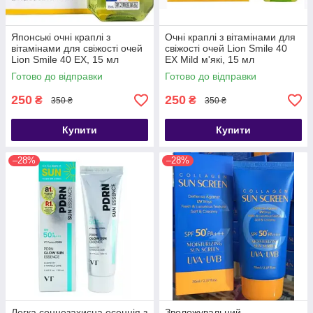
Японські очні краплі з
Очні краплі з вітамінами для
вітамінами для свіжості очей
свіжості очей Lion Smile 40
Lion Smile 40 EX, 15 мл
EX Mild м'які, 15 мл
Готово до відправки
Готово до відправки
250
250
₴
₴
350 ₴
350 ₴
Купити
Купити
–28%
–28%
Легка сонцезахисна есенція з
Зволожувальний