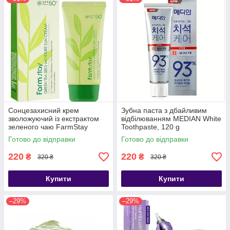
Сонцезахисний крем
Зубна паста з дбайливим
зволожуючий із екстрактом
відбілюванням MEDIAN White
зеленого чаю FarmStay
Toothpaste, 120 g
Green Tea Seed Moisture Sun
Готово до відправки
Готово до відправки
Cream SPF50PA, 70 мл
220
220
₴
₴
320 ₴
320 ₴
Купити
Купити
–29%
–29%