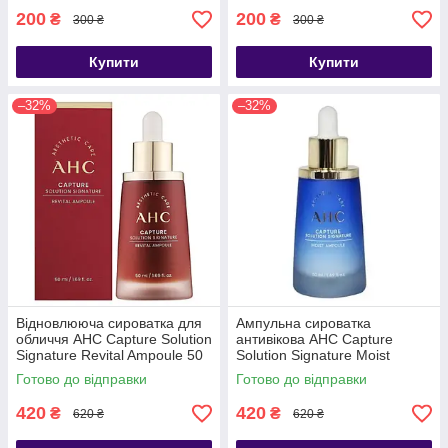
200
200
₴
₴
300 ₴
300 ₴
Купити
Купити
–32%
–32%
Відновлююча сироватка для
Ампульна сироватка
обличчя AHC Capture Solution
антивікова AHC Capture
Signature Revital Ampoule 50
Solution Signature Moist
мл
Ampoule 50 мл
Готово до відправки
Готово до відправки
420
420
₴
₴
620 ₴
620 ₴